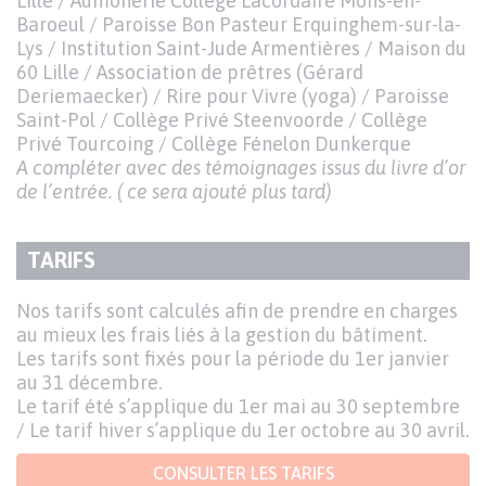
Lille / Aumônerie Collège Lacordaire Mons-en-
Baroeul / Paroisse Bon Pasteur Erquinghem-sur-la-
Lys / Institution Saint-Jude Armentières / Maison du
60 Lille / Association de prêtres (Gérard
Deriemaecker) / Rire pour Vivre (yoga) / Paroisse
Saint-Pol / Collège Privé Steenvoorde / Collège
Privé Tourcoing / Collège Fénelon Dunkerque
A compléter avec des témoignages issus du livre d’or
de l’entrée. ( ce sera ajouté plus tard)
TARIFS
TITRE
DU
Texte
Nos tarifs sont calculés afin de prendre en charges
PARAGRAPHE
au mieux les frais liés à la gestion du bâtiment.
Les tarifs sont fixés pour la période du 1er janvier
au 31 décembre.
Le tarif été s’applique du 1er mai au 30 septembre
/ Le tarif hiver s’applique du 1er octobre au 30 avril.
CONSULTER LES TARIFS