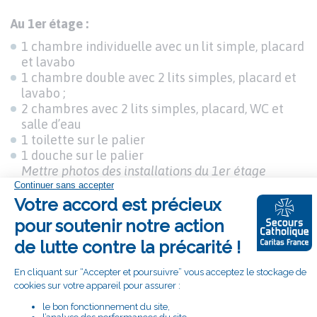
Texte
Au 1er étage :
1 chambre individuelle avec un lit simple, placard
et lavabo
1 chambre double avec 2 lits simples, placard et
lavabo ;
2 chambres avec 2 lits simples, placard, WC et
salle d’eau
1 toilette sur le palier
1 douche sur le palier
Mettre photos des installations du 1er étage
Texte
Au 2ème étage :
1 chambre individuelle avec un lit simple, placard
et lavabo
3 chambres double avec 2 lits simples, placard et
lavabo
2 douches sur le palier
1 toilette sur le palier