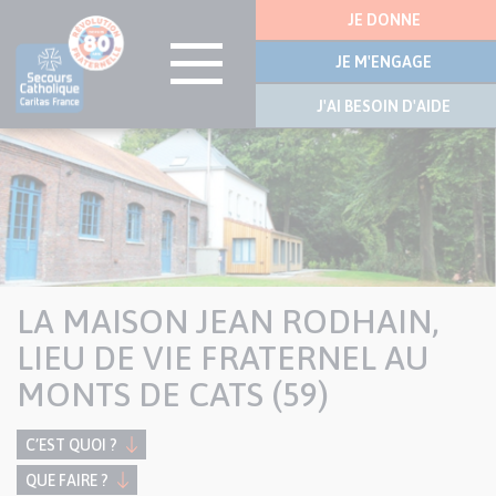
Menu
JE DONNE
latérale
JE M'ENGAGE
J'AI BESOIN D'AIDE
Visuel
Aller
bannière
au
contenu
principal
LA MAISON JEAN RODHAIN,
LIEU DE VIE FRATERNEL AU
MONTS DE CATS (59)
C’EST QUOI ?
QUE FAIRE ?