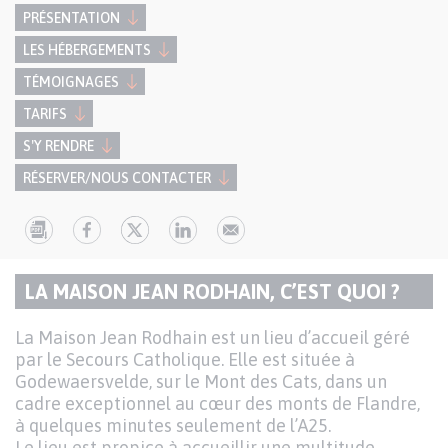
PRÉSENTATION
LES HÉBERGEMENTS
TÉMOIGNAGES
TARIFS
S'Y RENDRE
RÉSERVER/NOUS CONTACTER
Paragraphes
LA MAISON JEAN RODHAIN, C’EST QUOI ?
TITRE
de
DU
contenu
Texte
La Maison Jean Rodhain est un lieu d’accueil géré
PARAGRAPHE
par le Secours Catholique. Elle est située à
Godewaersvelde, sur le Mont des Cats, dans un
cadre exceptionnel au cœur des monts de Flandre,
à quelques minutes seulement de l’A25.
Le lieu est propice à accueillir une multitude