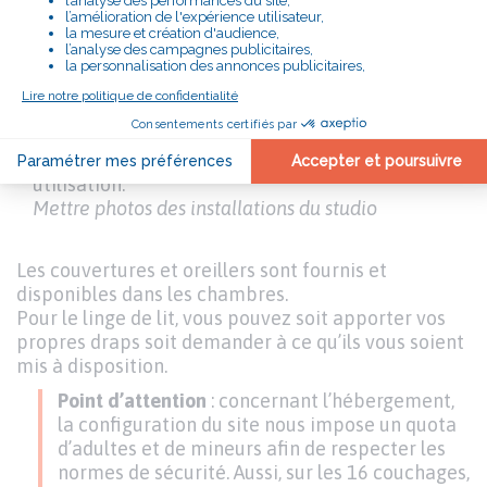
Mettre photos des installations du 2ème étage
Texte
Sur le côté de la maison :
Un studio indépendant avec lit double, salle d’eau
et kitchenette. Avec une entrée à part possible ou
un accès à la maison en fonction de son
utilisation.
Mettre photos des installations du studio
Texte
Les couvertures et oreillers sont fournis et
disponibles dans les chambres.
Pour le linge de lit, vous pouvez soit apporter vos
propres draps soit demander à ce qu’ils vous soient
mis à disposition.
Point d’attention
: concernant l’hébergement,
la configuration du site nous impose un quota
d’adultes et de mineurs afin de respecter les
normes de sécurité. Aussi, sur les 16 couchages,