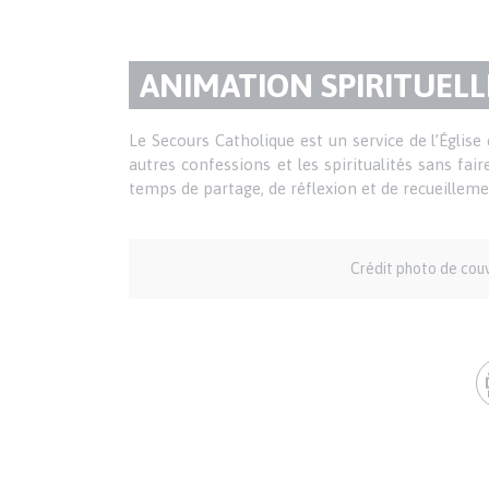
TITRE
ANIMATION SPIRITUELL
DU
Texte
Le Secours Catholique est un service de l’Église c
autres confessions et les spiritualités sans fa
PARAGRAPHE
temps de partage, de réflexion et de recueillem
Auteur
Crédit photo de cou
et
crédits