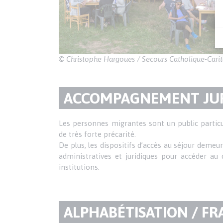
© Christophe Hargoues / Secours Catholique-Carit
TITRE
ACCOMPAGNEMENT JUR
DU
Texte
Les personnes migrantes sont un public particul
de très forte précarité.
PARAGRAPHE
De plus, les dispositifs d’accès au séjour dem
administratives et juridiques pour accéder au d
institutions.
TITRE
ALPHABÉTISATION / FR