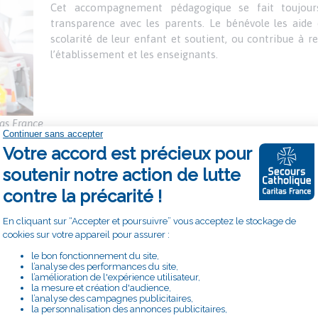
Cet accompagnement pédagogique se fait toujour
transparence avec les parents. Le bénévole les aide 
scolarité de leur enfant et soutient, ou contribue à re
l’établissement et les enseignants.
as France
 PROJETS VACANCES
Les vacances sont un droit pour tous. Elles sont auss
plaisir et de découverte qui renforce les liens fa
confiance en soi.
Avec l’Accueil Familial de Vacances (AFV), une centa
trois semaines durant l’été dans une famille de vaca
change d’horizon, rompt avec le quotidien et cré
confiance.