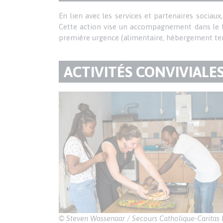
contenu
DU
Texte
En lien avec les services et partenaires sociau
Cette action vise un accompagnement dans le te
PARAGRAPHE
première urgence (alimentaire, hébergement te
TITRE
ACTIVITÉS CONVIVIALE
DU
Texte
PARAGRAPHE
© Steven Wassenaar / Secours Catholique-Caritas