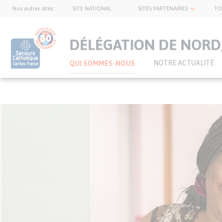
Nos autres sites :
SITE NATIONAL
SITES PARTENAIRES
TO
topnavbar
DÉLÉGATION DE NORD/
NOTRE ACTUALITÉ
QUI SOMMES-NOUS
Visuel
Aller
bannière
au
contenu
principal