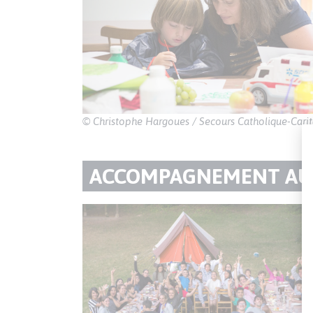
© Christophe Hargoues / Secours Catholique-Carit
TITRE
ACCOMPAGNEMENT AUX
DU
Texte
PARAGRAPHE