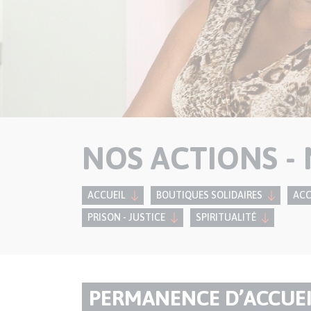
NOS ACTIONS - 
ACCUEIL
BOUTIQUES SOLIDAIRES
AC
PRISON - JUSTICE
SPIRITUALITÉ
Paragraphes
TITRE
PERMANENCE D’ACCUE
de