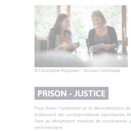
DU
Texte
PARAGRAPHE
© Christophe Hargoues / Secours Catholique
TITRE
PRISON - JUSTICE
DU
Texte
Pour éviter l’isolement et la désocialisation d
établissent des correspondances épistolaires, di
PARAGRAPHE
Face au dénuement matériel de nombreuses pe
vestimentaire.