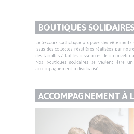
TITRE
BOUTIQUES SOLIDAIRE
DU
Texte
Le Secours Catholique propose des vêtements e
issus des collectes régulières réalisées par not
PARAGRAPHE
des familles à faibles ressources de renouveler a
Nos boutiques solidaires se veulent être un
accompagnement individualisé.
TITRE
ACCOMPAGNEMENT À LA
DU
Texte
PARAGRAPHE