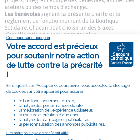
projets, intégrer l’équipe des bénévoles, animer des
ateliers ou des temps d’échange…
Les bénévoles
signent la présente charte et le
règlement de fonctionnement de la Boutique
Solidaire. Chacun peut choisir un des 5 axes
d’amélioration pour s’y engager plus
particulièrement.
Les donateurs
peuvent apporter à des moments
identifiés ou des lieux précis des articles
correspondant à l’offre de la boutique (vêtements,
petite brocante…) et faire un pas de plus avec
l’équipe du Secours Catholique si cela les
intéressent.
Les partenaires
peuvent orienter des personnes
vers la Boutique Solidaire et éventuellement, en cas
d’accord avec l’équipe locale du Secours Catholique
utiliser des bons d’achats ou tout autre dispositif de
soutien financier pour accéder aux produits ou
services proposés par la boutique.
Une Boutique Solidaire promeut une dynamique