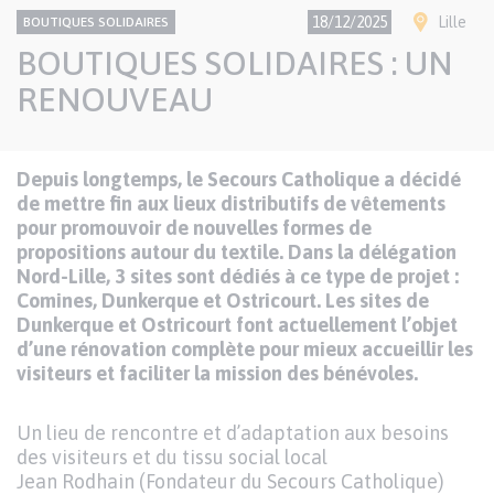
CONTENU
Thème
Ville(s)
18/12/2025
Lille
BOUTIQUES SOLIDAIRES
NATIONAL
BOUTIQUES SOLIDAIRES : UN
RENOUVEAU
Texte
Depuis longtemps, le Secours Catholique a décidé
Paragraphes
de mettre fin aux lieux distributifs de vêtements
de
pour promouvoir de nouvelles formes de
contenu
propositions autour du textile. Dans la délégation
Nord-Lille, 3 sites sont dédiés à ce type de projet :
Comines, Dunkerque et Ostricourt. Les sites de
Dunkerque et Ostricourt font actuellement l’objet
d’une rénovation complète pour mieux accueillir les
visiteurs et faciliter la mission des bénévoles.
Un lieu de rencontre et d’adaptation aux besoins
des visiteurs et du tissu social local
Jean Rodhain (Fondateur du Secours Catholique)