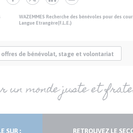
s
WAZEMMES Recherche des bénévoles pour des cours
Langue Etrangère(F.L.E.)
Lien
 offres de bénévolat, stage et volontariat
offres
E SUR :
RETROUVEZ LE SEC