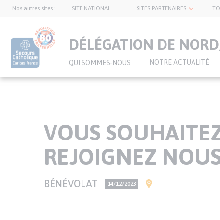
Nos autres sites :
SITE NATIONAL
SITES PARTENAIRES
TO
topnavbar
DÉLÉGATION DE NORD/
NOTRE ACTUALITÉ
QUI SOMMES-NOUS
Aller
au
VOUS SOUHAITEZ
contenu
principal
REJOIGNEZ NOUS
TYPE
BÉNÉVOLAT
VILLE(S)
PRÉCISION
14/12/2023
D'OFFRE
SUR
LA
Texte
DATE
de