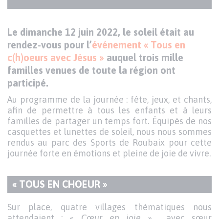
Texte
Le dimanche 12 juin 2022, le soleil était au
rendez-vous pour l’
événement « Tous en
c(h)oeurs avec Jésus »
auquel trois mille
familles venues de toute la région ont
participé.
Au programme de la journée : fête, jeux, et chants,
afin de permettre à tous les enfants et à leurs
familles de partager un temps fort. Équipés de nos
casquettes et lunettes de soleil, nous nous sommes
rendus au parc des Sports de Roubaix pour cette
journée forte en émotions et pleine de joie de vivre.
« TOUS EN CHOEUR »
TITRE
DU
Texte
Sur place, quatre villages thématiques nous
PARAGRAPHE
attendaient : «
Cœur en joie
» avec sœur