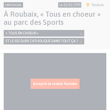
CONTENU
Thème
Ville(s)
Le 01/01/1970
Roubaix
LIEN SOCIAL
NATIONAL
À Roubaix, « Tous en choeur »
au parc des Sports
« TOUS EN CHOEUR »
ET LE SECOURS CATHOLIQUE DANS TOUT ÇA ?
Paragraphes
Code
de
de
contenu
la
vidéo
YouTube
Accepter le cookie Youtube