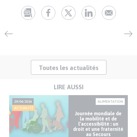
Toutes les actualités
LIRE AUSSI
NT
29/04/2026
ALIMENTATION
22
ACTUALITÉ
AC
Journée mondiale de
la mobilité et de
l’accessibilité : un
droit et une fraternité
re
au Secours